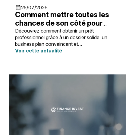
calendar_month
25/07/2026
Comment mettre toutes les
chances de son côté pour
obtenir un prêt professionnel ?
Découvrez comment obtenir un prêt
professionnel grâce à un dossier solide, un
business plan convaincant et
l’accompagnement d’un courtier spécialisé.
Voir cette actualité