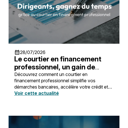
calendar_month
28/07/2026
Le courtier en financement
professionnel, un gain de
temps pour les dirigeants
Découvrez comment un courtier en
financement professionnel simplifie vos
démarches bancaires, accélère votre crédit et
fait gagner du temps aux dirigeants.
Voir cette actualité