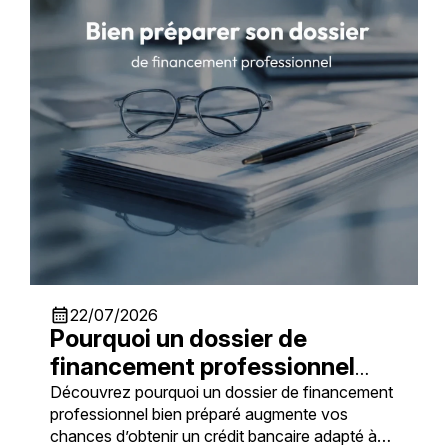
calendar_month
22/07/2026
Pourquoi un dossier de
financement professionnel
doit être bien préparé ?
Découvrez pourquoi un dossier de financement
professionnel bien préparé augmente vos
chances d’obtenir un crédit bancaire adapté à