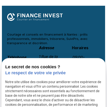
Courtage et conseils en financement à
Nantes : prêts
professionnels, immobiliers, trésorerie, SuiviPro, avec
transparence et discrétion.
Adresse
Horaires
1 Rue de la
Téléphone
09:00-
Haute Noé
18:00
02 78 77 14 36
Rocard
Le secret de nos cookies ?
Lundi-
44120 VERTOU
Vendredi
Le respect de votre vie privée
Notre site utilise des cookies pour améliorer votre expérience de
navigation et vous offrir un contenu personnalisé. Les cookies
Courtier financement Vendée
strictement nécessaires sont essentiels au fonctionnement de
base de notre site et ne peuvent pas être désactivés.
Courtier financement Ille-et-Vilaine
Cependant, vous avez le choix d'activer ou de désactiver les
Courtier financement Maine-et-Loire
cookies de personnalisation, de performance et de marketing