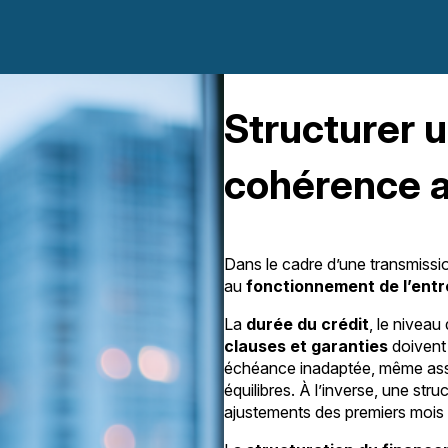
Structurer 
cohérence av
Dans le cadre d’une transmissio
au
fonctionnement de l’entr
La
durée du crédit
, le niveau
clauses et garanties
doivent 
échéance inadaptée, même assoc
équilibres. À l’inverse, une str
ajustements des premiers mois et