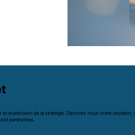
et
 et la précision de la stratégie. Décrivez-nous votre situation
sont pertinentes.