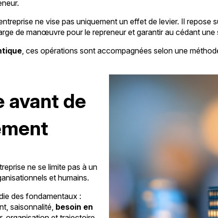
eneur.
entreprise ne vise pas uniquement un effet de levier. Il repose su
marge de manœuvre pour le repreneur et garantir au cédant une so
ntique
, ces opérations sont accompagnées selon une méthode s
e avant de
cement
treprise ne se limite pas à un
rganisationnels et humains.
die des fondamentaux :
nt, saisonnalité,
besoin en
 organisation et trajectoire