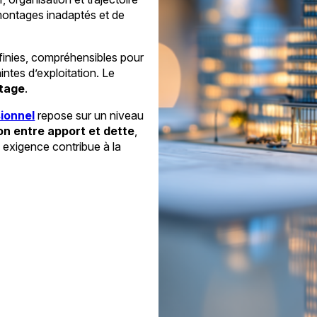
 montages inadaptés et de
finies, compréhensibles pour
ntes d’exploitation. Le
otage
.
ionnel
repose sur un niveau
ion entre apport et dette
,
e exigence contribue à la