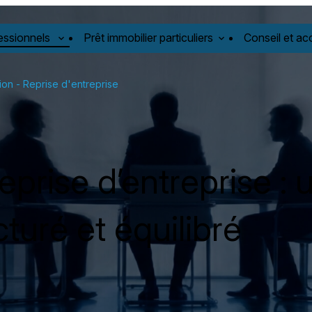
fessionnels
Prêt immobilier particuliers
Conseil et 
ion - Reprise d'entreprise
eprise d’entreprise : 
turé et équilibré