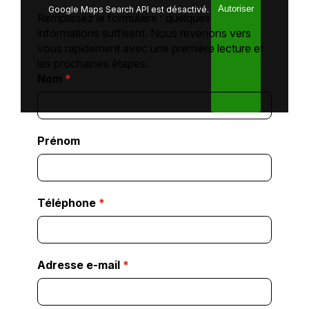
Google Maps Search API est désactivé.
Autoriser
Remplissez le formulaire : quelques
informations suffisent. Nous revenons vers
vous rapidement avec une première lecture et
les prochaines étapes.
Nom
*
Prénom
Téléphone
*
Adresse e-mail
*