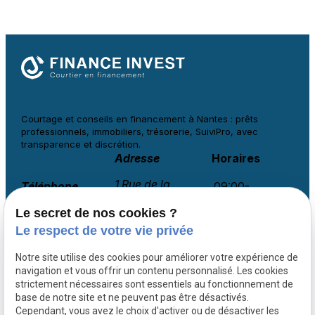
Courtage et conseils en financement à
Nantes : prêts
professionnels, immobiliers, trésorerie, SuiviPro, avec
transparence et discrétion.
Adresse
Horaires
1 Rue de la
Téléphone
09:00-
Haute Noé
18:00
02 78 77 14 36
Rocard
Le secret de nos cookies ?
Lundi-
44120 VERTOU
Le respect de votre vie privée
Vendredi
Notre site utilise des cookies pour améliorer votre expérience de
navigation et vous offrir un contenu personnalisé. Les cookies
strictement nécessaires sont essentiels au fonctionnement de
Courtier financement Vendée
base de notre site et ne peuvent pas être désactivés.
Courtier financement Ille-et-Vilaine
Cependant, vous avez le choix d'activer ou de désactiver les