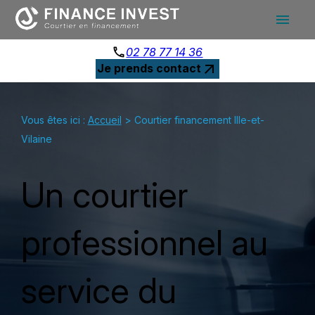
Panneau de gestion des cookies
menu
phone
02 78 77 14 36
arrow_outward
Je prends contact
Vous êtes ici :
Accueil
> Courtier financement Ille-et-
Vilaine
Un courtier
professionnel au
service du