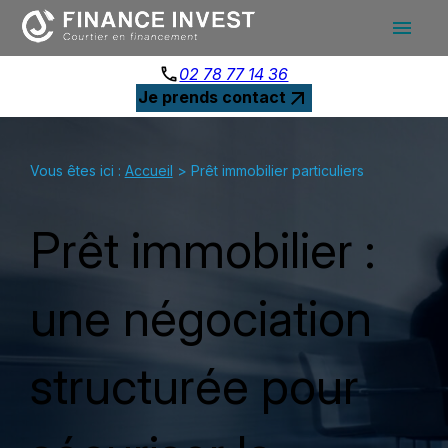
Panneau de gestion des cookies
menu
phone
02 78 77 14 36
arrow_outward
Je prends contact
Vous êtes ici :
Accueil
> Prêt immobilier particuliers
Prêt immobilier :
une négociation
structurée pour