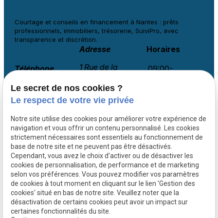
Courtage et conseils en financement à
Nantes : prêts
professionnels, immobiliers, trésorerie, SuiviPro, avec
transparence et discrétion.
Adresse
Horaires
1 Rue de la
Téléphone
09:00-
Haute Noé
18:00
02 78 77 14 36
Rocard
Le secret de nos cookies ?
Lundi-
44120 VERTOU
Vendredi
Le respect de votre vie privée
Notre site utilise des cookies pour améliorer votre expérience de
navigation et vous offrir un contenu personnalisé. Les cookies
Courtier financement Vendée
strictement nécessaires sont essentiels au fonctionnement de
base de notre site et ne peuvent pas être désactivés.
Courtier financement Ille-et-Vilaine
Cependant, vous avez le choix d'activer ou de désactiver les
Courtier financement Maine-et-Loire
cookies de personnalisation, de performance et de marketing
Courtier financement Morbihan
selon vos préférences. Vous pouvez modifier vos paramètres
Paris
de cookies à tout moment en cliquant sur le lien 'Gestion des
cookies' situé en bas de notre site. Veuillez noter que la
Lyon
désactivation de certains cookies peut avoir un impact sur
Bordeaux
certaines fonctionnalités du site.