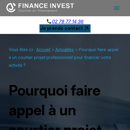
Panneau de gestion des cookies
menu
phone
02 78 77 14 36
arrow_outward
Je prends contact
Vous êtes ici :
Accueil
>
Actualités
> Pourquoi faire appel
à un courtier projet professionnel pour financer votre
activité ?
Pourquoi faire
appel à un
courtier projet