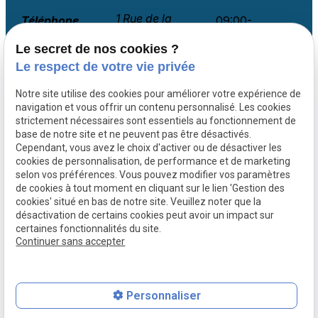
1 Rue de la
Téléphone
09:00-
Haute Noé
18:00
02 78 77 14 36
Rocard
Le secret de nos cookies ?
Lundi-
44120 VERTOU
Vendredi
Le respect de votre vie privée
Notre site utilise des cookies pour améliorer votre expérience de
navigation et vous offrir un contenu personnalisé. Les cookies
Courtier financement Vendée
strictement nécessaires sont essentiels au fonctionnement de
base de notre site et ne peuvent pas être désactivés.
Courtier financement Ille-et-Vilaine
Cependant, vous avez le choix d'activer ou de désactiver les
Courtier financement Maine-et-Loire
cookies de personnalisation, de performance et de marketing
Courtier financement Morbihan
selon vos préférences. Vous pouvez modifier vos paramètres
Paris
de cookies à tout moment en cliquant sur le lien 'Gestion des
cookies' situé en bas de notre site. Veuillez noter que la
Lyon
désactivation de certains cookies peut avoir un impact sur
Bordeaux
certaines fonctionnalités du site.
Continuer sans accepter
Mentions légales
Politique de confidentialité
Plan du site
Gestion des cookies
Personnaliser